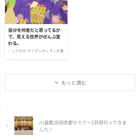
ールに来てくれた方。 入会の決
た私の一言 その方、お会いした
め手は 「デザインを習いたかっ
ばかりの頃は ピアノを教えなが
たから」 だったんだけど 個別相
ら子育てをしていて 月に数万円
談で あ、ウェブサイト制作にな
稼げたらラッキー っていう状態
りますよ〜 ってわたしが伝えた
が 10年以上続いていた方だった
自分を何者だと思ってるか
ら 「じゃあ、それでスキルアッ
の。 才能はあるのに 発信もでき
で、見える世界がぜんぶ変
プしよう」 ってすぱっと決めて
ず いつもどこかでモヤモヤして
わる。
くれたの。 決断力が、もう、最
いて でもそこから抜け出せない
初から早い人だった笑
最後ま
…ってのが アイデンティティの書
自分にも ずっと苛立っていた、
でやりきる強さのある人 入会し
き換え だと思ってる。 パラダイ
って。 入会のきっかけを聞いた
て1ヶ月で 知識ゼロからウェブサ
ム・シフト・パーティの サブタ
ら 「直美さんが、100万円は簡単
イトを1つ仕上げてくれ ...
イトルなんだけどね。 「アイデ
だよって さらっと言ってたあの
ンティティの書き換え」 ってなん
言葉が ずっと忘れられなくて」
もっと読む
やねん
って思ってる人、きっ
って ...
といる
と思って、 今日はそれ
について書くよ！ アイデンティ
ティとは「自分を何者だと思って
いるか」 一言でいうと 「自分の
ことを何者だと思ってるか」
が、行動も、現実も ぜんぶ決め
川島塾2026京都セミナー1日目行ってきま
てる、って話です
例えばね。
した！
自分がRPGゲームの「村人A」っ
て 思ってたら、 ...