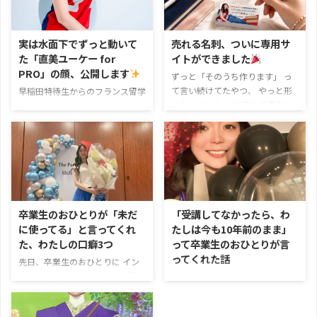
実は水面下でずっと動いて
売れる名刺、ついに専用サ
た「直美ユーケー for
イトができました
PRO」の顔、公開します
ずっと「そのうち作ります」 っ
て言い続けてたやつ、 やっと形
早稲田特待生からのフランス留学
になりました…
売れる名刺っ
セントマーチンズでのアート
てなに？？ わたしが作ってる名
留学
ロンドンでのWEBマーケ
刺、 実はただの名刺じゃなくて
ティング経験
そして楽天でプ
LPみたいに自分のキャッチコピ
ロデューサーとして 数億円規模
ーやストーリー、 次に取ってほ
が動く企画に関わった話…
こ
しい行動が伝わる 「売れる名
のあたり、知ってくれてる人も
刺」なんです
肩書きと連絡先
多いかもしれません
実は、企
だけのせて終わりじゃなくて そ
業向けのWEBプロデュース
卒業生のおひとりが「未だ
「受講してなかったら、わ
の人の実績・強み・想いまで ギ
も…！？ 実はこの経歴を活かし
に使ってる」と言ってくれ
たしは今も10年前のまま」
ュッと詰め込んで 名刺そのもの
て 企業さん向けのWEBのお仕事
た、わたしの口癖3つ
って卒業生のおひとりが言
が営業してくれる。 そんなイメ
も 静かにガンガン進めていまし
ってくれた話
ージです
作るだけで自己分析
...
先日、卒業生のおひとりに イン
ができる優れもの 面白いのが、
タビューさせてもらいました
先日、卒業生のおひとりに イン
名刺を作る過程 ...
その方ね、別業種から独立して
タビューさせてもらいました
起業2〜3年目の頃に うちのスク
自分にモヤモヤしてた時期を変え