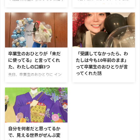
になりました…
売れる名刺っ
セントマーチンズでのアート
てなに？？ わたしが作ってる名
留学
ロンドンでのWEBマーケ
刺、 実はただの名刺じゃなくて
ティング経験
そして楽天でプ
LPみたいに自分のキャッチコピ
ロデューサーとして 数億円規模
ーやストーリー、 次に取ってほ
が動く企画に関わった話…
こ
しい行動が伝わる 「売れる名
のあたり、知ってくれてる人も
刺」なんです
肩書きと連絡先
多いかもしれません
実は、企
だけのせて終わりじゃなくて そ
業向けのWEBプロデュース
卒業生のおひとりが「未だ
「受講してなかったら、わ
の人の実績・強み・想いまで ギ
も…！？ 実はこの経歴を活かし
に使ってる」と言ってくれ
たしは今も10年前のまま」
ュッと詰め込んで 名刺そのもの
て 企業さん向けのWEBのお仕事
た、わたしの口癖3つ
って卒業生のおひとりが言
が営業してくれる。 そんなイメ
も 静かにガンガン進めていまし
ってくれた話
ージです
作るだけで自己分析
...
先日、卒業生のおひとりに イン
ができる優れもの 面白いのが、
タビューさせてもらいました
先日、卒業生のおひとりに イン
名刺を作る過程 ...
その方ね、別業種から独立して
タビューさせてもらいました
起業2〜3年目の頃に うちのスク
自分にモヤモヤしてた時期を変え
ールに来てくれた方。 入会の決
た私の一言 その方、お会いした
め手は 「デザインを習いたかっ
ばかりの頃は ピアノを教えなが
たから」 だったんだけど 個別相
ら子育てをしていて 月に数万円
談で あ、ウェブサイト制作にな
稼げたらラッキー っていう状態
りますよ〜 ってわたしが伝えた
が 10年以上続いていた方だった
自分を何者だと思ってるか
ら 「じゃあ、それでスキルアッ
の。 才能はあるのに 発信もでき
で、見える世界がぜんぶ変
プしよう」 ってすぱっと決めて
ず いつもどこかでモヤモヤして