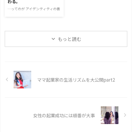
わる。
くれたの。 決断力が、もう、最
いて でもそこから抜け出せない
初から早い人だった笑
最後ま
…ってのが アイデンティティの書
自分にも ずっと苛立っていた、
でやりきる強さのある人 入会し
き換え だと思ってる。 パラダイ
って。 入会のきっかけを聞いた
て1ヶ月で 知識ゼロからウェブサ
ム・シフト・パーティの サブタ
ら 「直美さんが、100万円は簡単
イトを1つ仕上げてくれ ...
イトルなんだけどね。 「アイデ
だよって さらっと言ってたあの
ンティティの書き換え」 ってなん
言葉が ずっと忘れられなくて」
もっと読む
やねん
って思ってる人、きっ
って ...
といる
と思って、 今日はそれ
について書くよ！ アイデンティ
ティとは「自分を何者だと思って
いるか」 一言でいうと 「自分の
ことを何者だと思ってるか」
が、行動も、現実も ぜんぶ決め
ママ起業家の生活リズムを大公開part2
てる、って話です
例えばね。
自分がRPGゲームの「村人A」っ
て 思ってたら、 ...
女性の起業成功には順番が大事